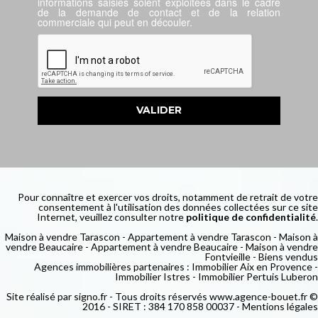
informations saisies soient exploitées dans le cadre
de la demande de contact et de la relation
commerciale qui peut en découler.
Pour connaître et exercer vos droits, notamment de retrait de votre
consentement à l'utilisation des données collectées sur ce site
Internet, veuillez consulter notre
politique de confidentialité
.
Maison à vendre Tarascon
-
Appartement à vendre Tarascon
-
Maison à
vendre Beaucaire
-
Appartement à vendre Beaucaire
-
Maison à vendre
Fontvieille
-
Biens vendus
Agences immobilières partenaires :
Immobilier Aix en Provence
-
Immobilier Istres
-
Immobilier Pertuis Luberon
Site réalisé par
signo.fr
- Tous droits réservés www.agence-bouet.fr ©
2016 - SIRET : 384 170 858 00037 -
Mentions légales