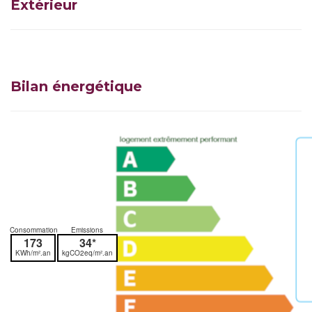
Extérieur
Bilan énergétique
Consommation
Emissions
173
34*
KWh/m².an
kgCO2eq/m².an