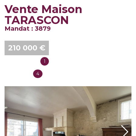
Vente Maison
TARASCON
Mandat : 3879
210 000 €
1
Salles de bain
4
Chambres