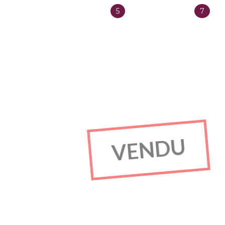
5
7
Salles de bain
Chambres
VENDU