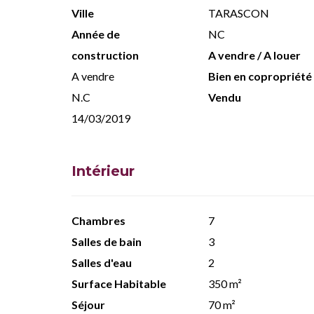
Ville
TARASCON
Année de
NC
construction
A vendre / A louer
A vendre
Bien en copropriété
N.C
Vendu
14/03/2019
Intérieur
Chambres
7
Salles de bain
3
Salles d'eau
2
Surface Habitable
350 m²
Séjour
70 m²