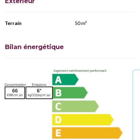
Extérieur
Terrain
50 m²
Bilan énergétique
Consommation
Emissions
66
6*
KWh/m².an
kgCO2eq/m².an