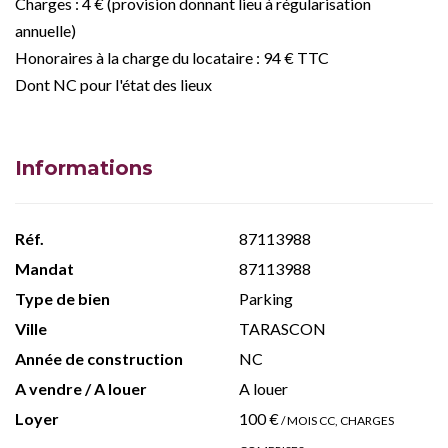
Charges : 4 € (provision donnant lieu à régularisation
annuelle)
Honoraires à la charge du locataire : 94 € TTC
Dont NC pour l'état des lieux
Informations
Réf.
87113988
Mandat
87113988
Type de bien
Parking
Ville
TARASCON
Année de construction
NC
A vendre / A louer
A louer
Loyer
100 €
/ MOIS CC, CHARGES