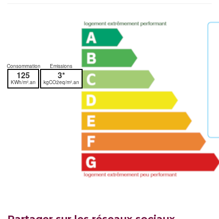
Consommation
Emissions
125
3*
KWh/m².an
kgCO2eq/m².an
Partager sur les réseaux sociaux